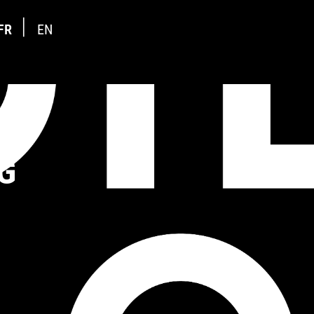
FR
EN
G