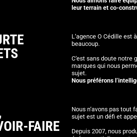
Nous aimons faire équip
leur terrain et co-const
URTE
L’agence O Cédille est à
beaucoup.
ETS
C’est sans doute notre g
marques qui nous permet
sujet.
Nous préférons l’intellige
,
Nous n’avons pas tout f
sujet est un défi et app
VOIR-FAIRE
Depuis 2007, nous produ