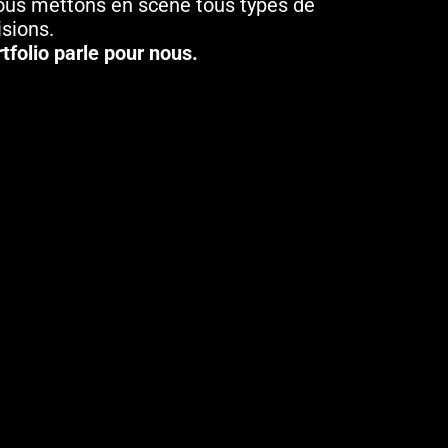
ous mettons en scène tous types de
isions.
rtfolio parle pour nous.